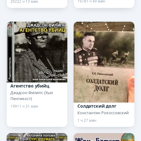
1978
1 ч 49 мин
2022
2 ч 13 мин
Агентство убийц
Джадсон Филипс (Хью
Пентикост)
Солдатский долг
1991
1 ч 31 мин
Константин Рокоссовский
1 ч 27 мин