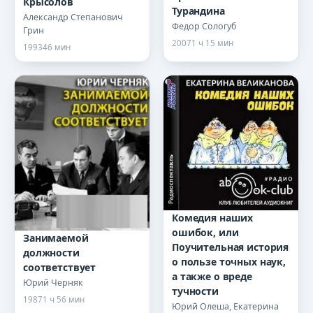
Крысолов
Турандина
Александр Степанович
Федор Сологуб
Грин
2007
1 ч 15 мин
1993
46 мин
Комедия наших
ошибок, или
Занимаемой
Поучительная история
должности
о пользе точных наук,
соответствует
а также о вреде
Юрий Черняк
тучности
1987
1 ч 56 мин
Юрий Олеша, Екатерина