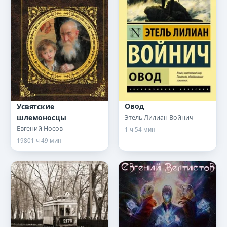
Овод
Усвятские
шлемоносцы
Этель Лилиан Войнич
Евгений Носов
1 ч 54 мин
1980
1 ч 49 мин