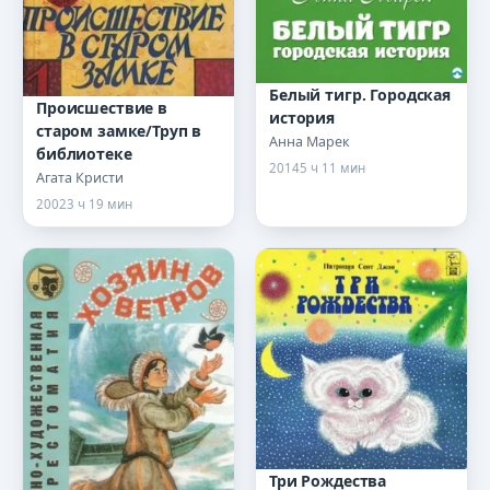
Белый тигр. Городская
Происшествие в
история
старом замке/Труп в
Анна Марек
библиотеке
2014
5 ч 11 мин
Агата Кристи
2002
3 ч 19 мин
Три Рождества