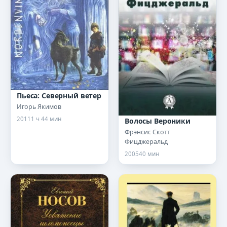
Пьеса: Северный ветер
Игорь Якимов
2011
1 ч 44 мин
Волосы Вероники
Фрэнсис Скотт
Фицджеральд
2005
40 мин