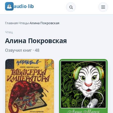
audio
-
lib
Главная
›
Чтецы
›
Алина Покровская
Чтец
Алина Покровская
Озвучил книг ·
48