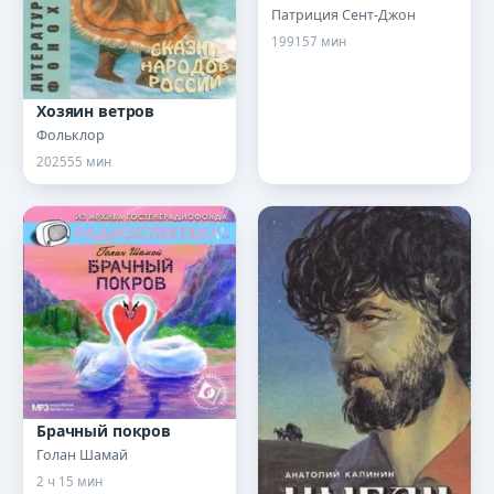
Патриция Сент-Джон
1991
57 мин
Хозяин ветров
Фольклор
2025
55 мин
Брачный покров
Голан Шамай
2 ч 15 мин