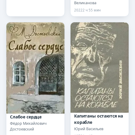
Великанова
2022
2 ч 55 мин
Капитаны остаются на
Слабое сердце
корабле
Фёдор Михайлович
Юрий Васильев
Достоевский