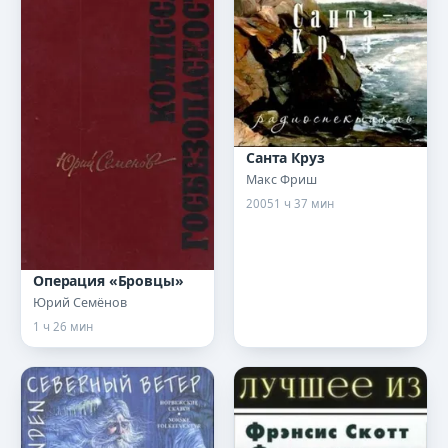
Санта Круз
Макс Фриш
2005
1 ч 37 мин
Операция «Бровцы»
Юрий Семёнов
1 ч 26 мин