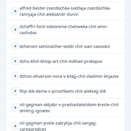
alfred-bester-zvezdochka-svetlaja-zvezdochka-
rannjaja-chit-aleksandr-dunin
dzheffri-ford-sotvorenie-cheloveka-chit-amir-
rashidov
dzherom-sehlindzher-teddi-chit-ivan-savoskin
dzho-khill-khlop-art-chit-mikhail-prokopov
dzhon-ehverson-nora-v-kitajj-chit-vladimir-knjazev
filip-dik-dama-s-pirozhkami-chit-aleksejj-dik
nil-gejjman-oktjabr-v-predsedatelskom-kresle-chit-
dmitrijj-ignatev
nil-gejjman-posle-zakrytija-chit-sergejj-
caregorodcev