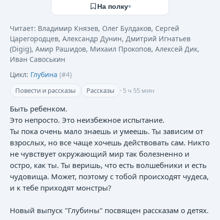
На полку
▾
Читает:
Владимир Князев
,
Олег Булдаков
,
Сергей
Царегородцев
,
Александр Дунин
,
Дмитрий Игнатьев
(Digig)
,
Амир Рашидов
,
Михаил Прокопов
,
Алексей Дик
,
Иван Савоськин
Цикл:
Глубина
(#
4
)
Повести и рассказы
Рассказы
·
5 ч 55 мин
Быть ребенком.
Это непросто. Это неизбежное испытание.
Ты пока очень мало знаешь и умеешь. Ты зависим от
взрослых, но все чаще хочешь действовать сам. Никто
не чувствует окружающий мир так болезненно и
остро, как ты. Ты веришь, что есть волшебники и есть
чудовища. Может, поэтому с тобой происходят чудеса,
и к тебе приходят монстры?
Новый выпуск "Глубины" посвящен рассказам о детях.