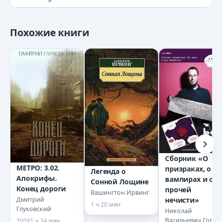
Похожие книги
Сборник «О
МЕТРО: 3.02.
призраках, о
Легенда о
Апокрифы.
вампирах и о
Сонной Лощине
Конец дороги
прочей
Вашингтон Ирвинг
нечисти»
Дмитрий
1 ч 20 мин
Глуховский
Николай
Васильевич Гоголь
2009
1 ч 34 мин