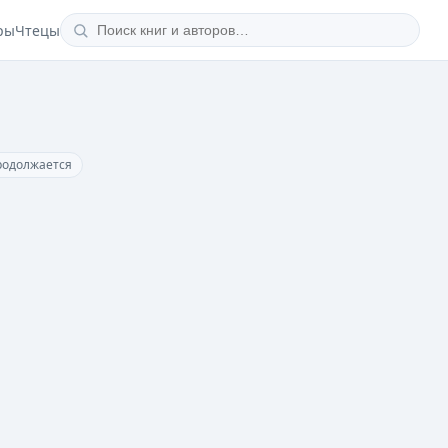
ры
Чтецы
родолжается