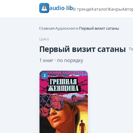
audio
-
lib
В тренде
Каталог
Жанры
Авто
Главная
›
Аудиокниги
›
Первый визит сатаны
Цикл
Первый визит сатаны
П
1
книг · по порядку
2