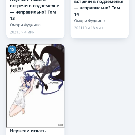
встречи в подземелье
встречи в подземелье
— неправильно? Том
— неправильно? Том
14
13
Омори Фуджино
Омори Фуджино
2021
10 ч 18 мин
2021
5 ч 4 мин
15
Неужели искать