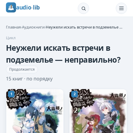
audio
-
lib
Главная
›
Аудиокниги
›
Неужели искать встречи в подземелье — неправильно?
Цикл
Неужели искать встречи в
подземелье — неправильно?
Продолжается
15
книг · по порядку
1
2