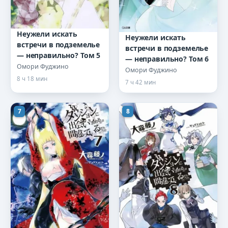
Неужели искать
Неужели искать
встречи в подземелье
встречи в подземелье
— неправильно? Том 5
— неправильно? Том 6
Омори Фуджино
Омори Фуджино
8 ч 18 мин
7 ч 42 мин
7
8