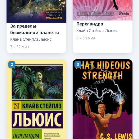
Переландра
За пределы
Клайв Стейплз Льюис
безмолвной планеты
8 ч 58 мин
Клайв Стейплз Льюис
7 ч 32 мин
2
3