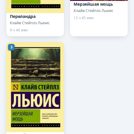
Мерзейшая мощь
Клайв Стейплз Льюис
Переландра
12 ч 45 мин
Клайв Стейплз Льюис
9 ч 40 мин
3