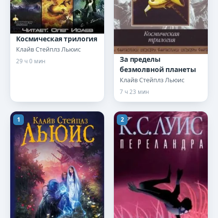
Космическая трилогия
Клайв Стейплз Льюис
За пределы
29 ч 0 мин
безмолвной планеты
Клайв Стейплз Льюис
7 ч 23 мин
1
2