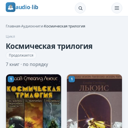
audio
-
lib
Главная
›
Аудиокниги
›
Космическая трилогия
Цикл
Космическая трилогия
Продолжается
7
книг · по порядку
1
1