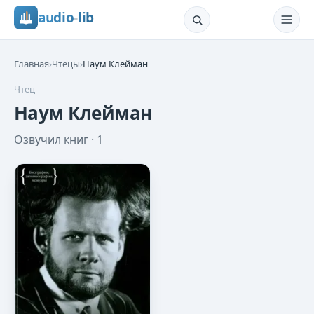
audio
-
lib
Главная
›
Чтецы
›
Наум Клейман
Чтец
Наум Клейман
Озвучил книг ·
1