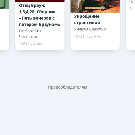
Го
Отец Браун:
2 ч
1;3;4;28. Сборник
Укрощение
«Пять вечеров с
строптивой
патером Брауном»
Уильям Шекспир
Гилберт Кит
Честертон
1973
1 ч 55 мин
1981
3 ч 4 мин
Правообладателям