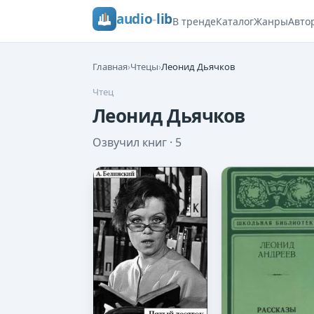
audio
-
lib
В тренде
Каталог
Жанры
Авто
Главная
›
Чтецы
›
Леонид Дьячков
Чтец
Леонид Дьячков
Озвучил книг ·
5