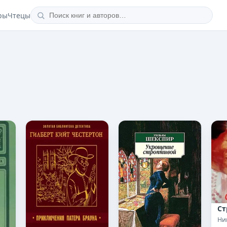
ры
Чтецы
Ст
Ни