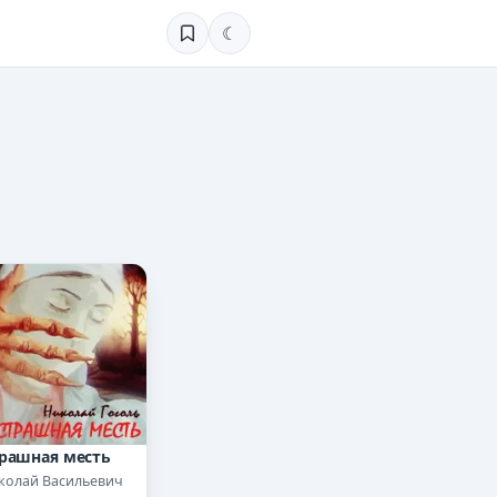
☾
рашная месть
колай Васильевич