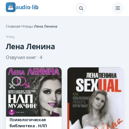
audio
-
lib
Главная
›
Чтецы
›
Лена Ленина
Чтец
Лена Ленина
Озвучил книг ·
4
Психологическая
библиотека . НЛП