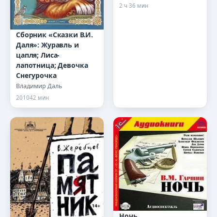
2 ч 36 мин
Сборник «Сказки В.И.
Даля»: Журавль и
цапля; Лиса-
лапотница; Девочка
Снегурочка
Владимир Даль
2010
42 мин
Ночь