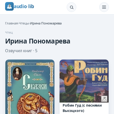
audio
-
lib
Главная
›
Чтецы
›
Ирина Пономарева
Чтец
Ирина Пономарева
Озвучил книг ·
5
Робин Гуд (с песнями
Высоцкого)