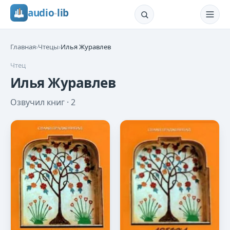
audio
-
lib
Главная
›
Чтецы
›
Илья Журавлев
Чтец
Илья Журавлев
Озвучил книг ·
2