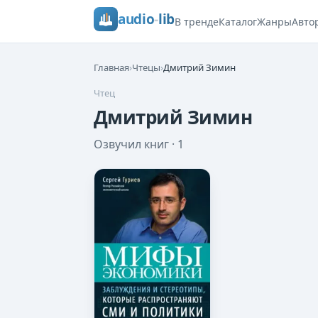
audio
-
lib
В тренде
Каталог
Жанры
Авто
Главная
›
Чтецы
›
Дмитрий Зимин
Чтец
Дмитрий Зимин
Озвучил книг ·
1