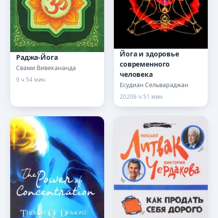
Йога и здоровье
Раджа-Йога
современного
Свами Вивекананда
человека
9 ч 54 мин
Есудиан Сельвараджан
2020
6 ч 51 мин