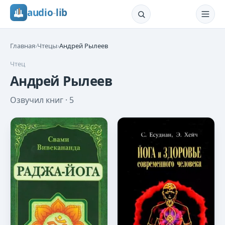
audio
-
lib
Главная
›
Чтецы
›
Андрей Рылеев
Чтец
Андрей Рылеев
Озвучил книг ·
5