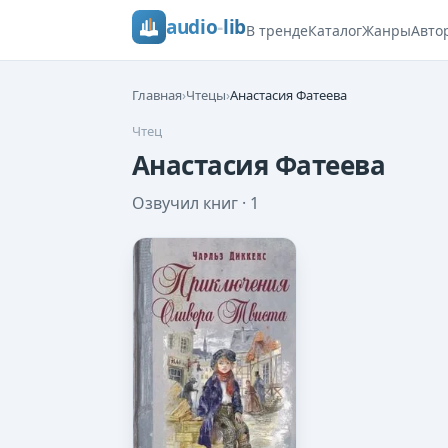
audio
-
lib
В тренде
Каталог
Жанры
Авто
Главная
›
Чтецы
›
Анастасия Фатеева
Чтец
Анастасия Фатеева
Озвучил книг ·
1