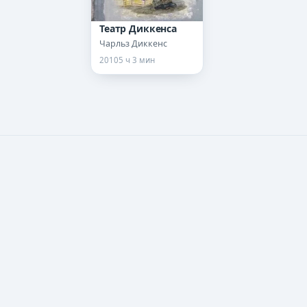
Театр Диккенса
Чарльз Диккенс
2010
5 ч 3 мин