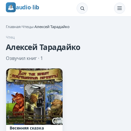
audio
-
lib
Главная
›
Чтецы
›
Алексей Тарадайко
Чтец
Алексей Тарадайко
Озвучил книг ·
1
Весенняя сказка