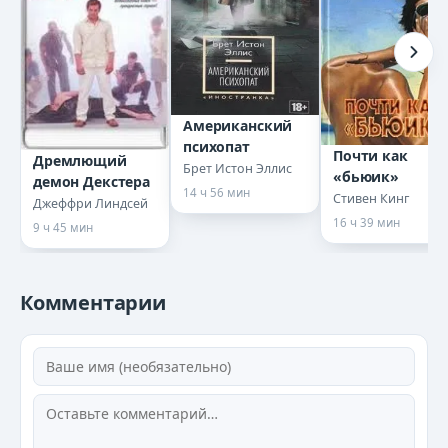
14
15
16
Американский
психопат
Почти как
17
Дремлющий
Брет Истон Эллис
«бьюик»
демон Декстера
14 ч 56 мин
Стивен Кинг
Джеффри Линдсей
18
16 ч 39 мин
9 ч 45 мин
19
Комментарии
20
21
22