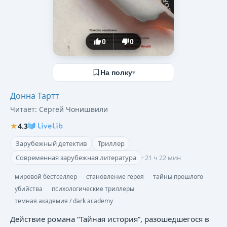
0
0
На полку
▾
Донна Тартт
Читает:
Сергей Чонишвили
★
4.3
Зарубежный детектив
Триллер
Современная зарубежная литература
·
21 ч 22 мин
мировой бестселлер
становление героя
тайны прошлого
убийства
психологические триллеры
темная академия / dark academy
Действие романа “Тайная история”, разошедшегося в