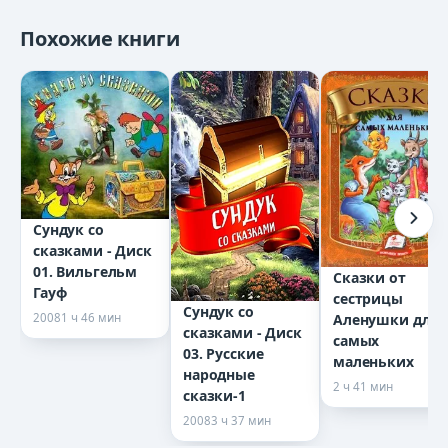
011 - ростик и кеша
Похожие книги
Сундук со
сказками - Диск
01. Вильгельм
Сказки от
Гауф
сестрицы
Сундук со
Аленушки для
2008
1 ч 46 мин
сказками - Диск
самых
03. Русские
маленьких
народные
2 ч 41 мин
сказки-1
2008
3 ч 37 мин