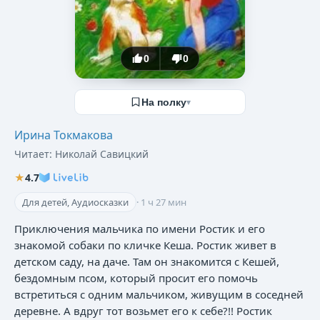
0
0
На полку
▾
Ирина Токмакова
Читает:
Николай Савицкий
★
4.7
Для детей, Аудиосказки
·
1 ч 27 мин
Приключения мальчика по имени Ростик и его
знакомой собаки по кличке Кеша. Ростик живет в
детском саду, на даче. Там он знакомится с Кешей,
бездомным псом, который просит его помочь
встретиться с одним мальчиком, живущим в соседней
деревне. А вдруг тот возьмет его к себе?!! Ростик