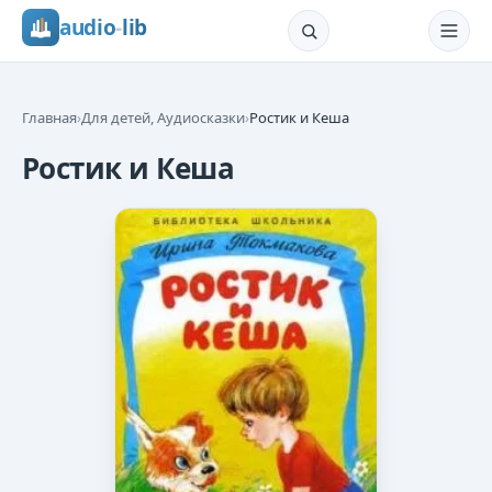
audio
-
lib
Главная
›
Для детей, Аудиосказки
›
Ростик и Кеша
Ростик и Кеша