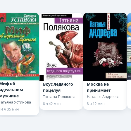
Миф об
Вкус ледяного
Москва не
идеальном
поцелуя
принимает
мужчине
Татьяна Полякова
Наталья Андреева
Татьяна Устинова
8 ч 42 мин
8 ч 12 мин
14 ч 35 мин