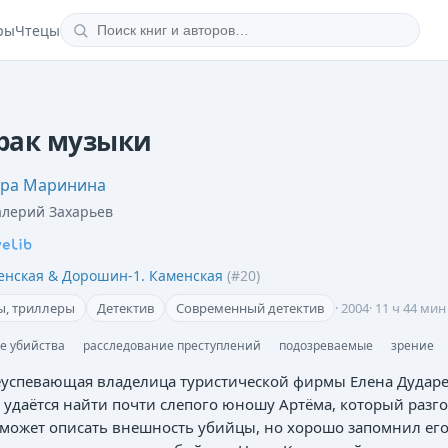
ры
Чтецы
рак музыки
дра Маринина
алерий Захарьев
енская & Дорошин-1. Каменская
(#
20
)
ы, триллеры
Детектив
Современный детектив
·
2004
·
11 ч 44 мин
е убийства
расследование преступлений
подозреваемые
зрение
еуспевающая владелица туристической фирмы Елена Дударе
удаётся найти почти слепого юношу Артёма, который разго
 может описать внешность убийцы, но хорошо запомнил его 