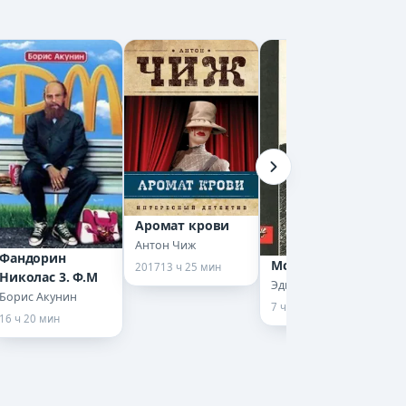
Аромат крови
Антон Чиж
Фандорин
Мститель
2017
13 ч 25 мин
Николас 3. Ф.М
Эдгар Уоллес
Борис Акунин
7 ч 7 мин
16 ч 20 мин