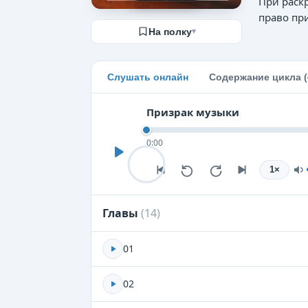
При раск
право пр
На полку
▾
Слушать онлайн
Содержание цикла (
Призрак музыки
0:00
1
×
Главы
(
14
)
01
02