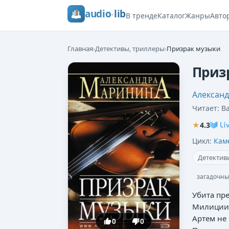
audio
-
lib
В тренде
Каталог
Жанры
Авто
Главная
›
Детективы, триллеры
›
Призрак музыки
Приз
Алексан
Читает:
В
★
4.3
Цикл:
Кам
Детектив
загадочны
Убита пр
Милиции 
Артем не
0
0