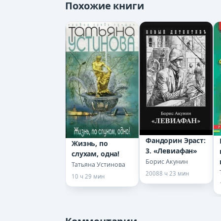
Похожие книги
12
13
14
Фандорин Эраст:
Жизнь, по
3. «Левиафан»
слухам, одна!
Борис Акунин
Татьяна Устинова
2008
8 ч 23 мин
10 ч 29 мин