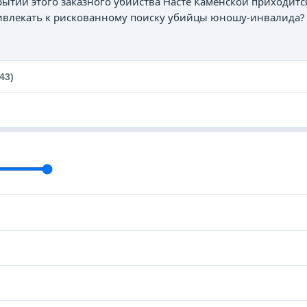
рытии этого заказного убийства Насте Каменской приходитс
ивлекать к рискованному поиску убийцы юношу-инвалида?
43)