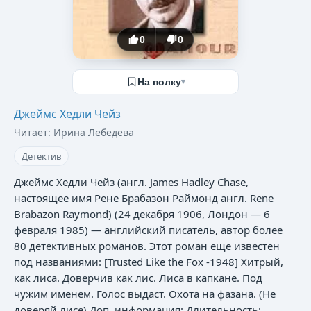
0
0
На полку
▾
Джеймс Хедли Чейз
Читает:
Ирина Лебедева
Детектив
Джеймс Хедли Чейз (англ. James Hadley Chase,
настоящее имя Рене Брабазон Раймонд англ. Rene
Brabazon Raymond) (24 декабря 1906, Лондон — 6
февраля 1985) — английский писатель, автор более
80 детективных романов. Этот роман еще известен
под названиями: [Trusted Like the Fox -1948] Хитрый,
как лиса. Доверчив как лис. Лиса в капкане. Под
чужим именем. Голос выдаст. Охота на фазана. (Не
доверяй лисе) Доп. информация: Длительность: