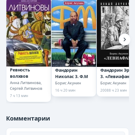
Ревность
Фандорин
Фандорин Эраст
волхвов
Николас 3. Ф.М
3. «Левиафан»
Анна Литвинова,
Борис Акунин
Борис Акунин
Сергей Литвинов
16 ч 20 мин
2008
8 ч 23 мин
7 ч 13 мин
Комментарии