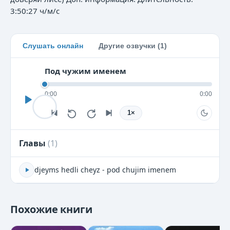
3:50:27 ч/м/с
Слушать онлайн
Другие озвучки (1)
Под чужим именем
0:00
0:00
1
×
Главы
(
1
)
djeyms hedli cheyz - pod chujim imenem
Похожие книги