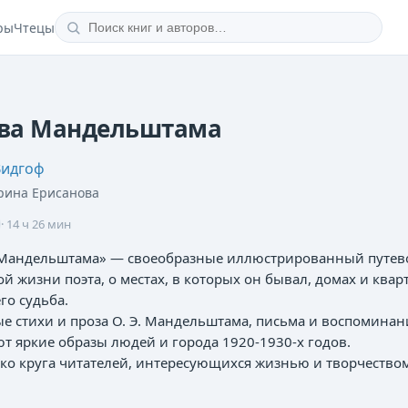
ры
Чтецы
ва Мандельштама
Видгоф
рина Ерисанова
·
14 ч 26 мин
Мандельштама» — своеобразные иллюстрированный путево
й жизни поэта, о местах, в которых он бывал, домах и квар
го судьба.
е стихи и проза О. Э. Мандельштама, письма и воспомина
ют яркие образы людей и города 1920-1930-х годов.
ко круга читателей, интересующихся жизнью и творчеством