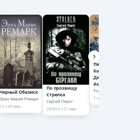
Пятикнижие
Корвина: 1.1.
Девять принцев
Амбера
По прозвищу
Роджер Желязны
Черный Обелиск
Стрелка
7 ч 57 мин
Эрих Мария Ремарк
Сергей Пирог
15 ч 49 мин
2009
14 ч 57 мин