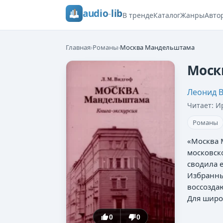
audio
-
lib
В тренде
Каталог
Жанры
Авто
Главная
›
Романы
›
Москва Мандельштама
Моск
Леонид 
Читает:
И
Романы
«Москва 
московско
сводила е
Избранны
воссозда
Для широ
0
0