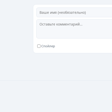
0021
0022
0023
Спойлер
0024
0025
0026
0027
0028