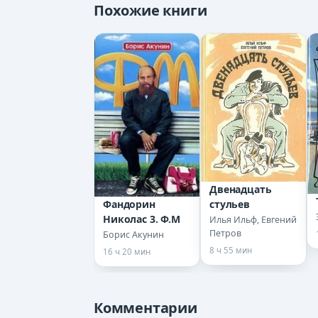
Похожие книги
0012
0013
0014
0015
0016
Двенадцать
0017
Фандорин
стульев
Николас 3. Ф.М
Илья Ильф, Евгений
Петров
Борис Акунин
0018
8 ч 55 мин
16 ч 20 мин
0019
Комментарии
0020