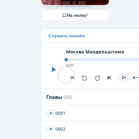
На полку
▾
Слушать онлайн
Москва Мандельштама
0:00
1
×
Главы
(
49
)
0001
0002