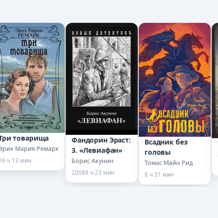
Три товарища
Фандорин Эраст:
Всадник без
Эрих Мария Ремарк
3. «Левиафан»
головы
Борис Акунин
16 ч 13 мин
Томас Майн Рид
2008
8 ч 23 мин
8 ч 31 мин