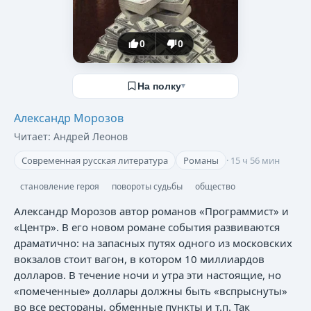
0
0
На полку
▾
Александр Морозов
Читает:
Андрей Леонов
Современная русская литература
Романы
·
15 ч 56 мин
становление героя
повороты судьбы
общество
Александр Морозов автор романов «Программист» и
«Центр». В его новом романе события развиваются
драматично: на запасных путях одного из московских
вокзалов стоит вагон, в котором 10 миллиардов
долларов. В течение ночи и утра эти настоящие, но
«помеченные» доллары должны быть «вспрыснуты»
во все рестораны, обменные пункты и т.п. Так