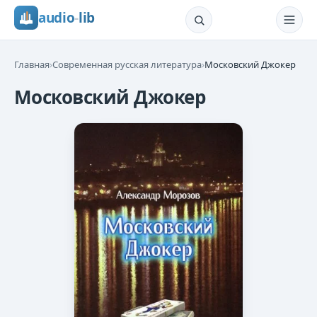
audio
-
lib
Главная
›
Современная русская литература
›
Московский Джокер
Московский Джокер