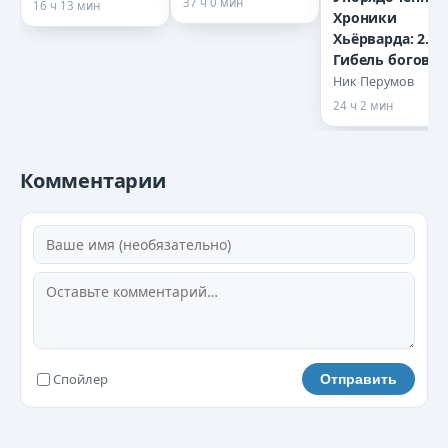
37 ч 0 мин
16 ч 13 мин
moskovskijj-dzhoker-18
Хроники
Хьёрварда: 2.1.
Гибель богов
moskovskijj-dzhoker-19
Ник Перумов
24 ч 2 мин
moskovskijj-dzhoker-20
moskovskijj-dzhoker-21
Комментарии
moskovskijj-dzhoker-22
moskovskijj-dzhoker-23
moskovskijj-dzhoker-24
moskovskijj-dzhoker-25
Спойлер
Отправить
moskovskijj-dzhoker-26