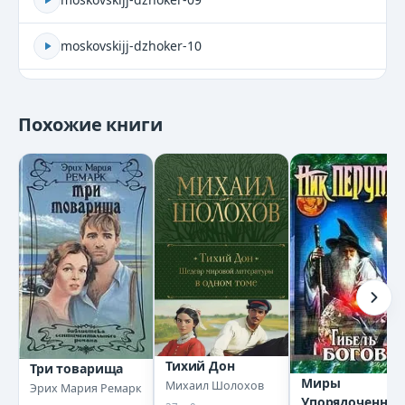
moskovskijj-dzhoker-10
moskovskijj-dzhoker-11
Похожие книги
moskovskijj-dzhoker-12
moskovskijj-dzhoker-13
moskovskijj-dzhoker-14
moskovskijj-dzhoker-15
moskovskijj-dzhoker-16
Тихий Дон
Три товарища
moskovskijj-dzhoker-17
Миры
Михаил Шолохов
Эрих Мария Ремарк
Упорядоченног