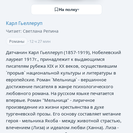
На полку
▾
Карл Гьеллеруп
Читает:
Светлана Репина
Романы
·
12 ч 27 мин
Датчанин Карл Гьеллеруп (1857-1919), Нобелевский
лауреат 1917г., принадлежит к выдающимся
писателям рубежа XIX и XX веков, осуществившим
`прорыв` национальной культуры и литературы в
европейские. Роман `Мельница` - вершинное
достижение писателя в жанре психологического
любовного романа. На русском языке печатается
впервые. Роман "Мельница" - лиричное
произведение из жизни крестьянства в духе
тургеневской прозы. Его основу составляет метание
героя - мельника Якоба - между животной страстью,
влечением (Лиза) и идеалом любви (Ханна). Лиза -