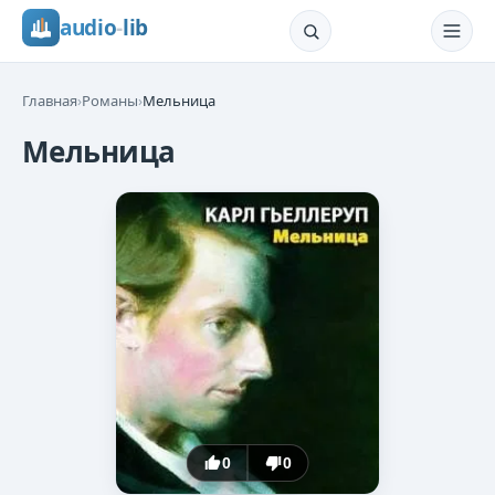
audio
-
lib
Главная
›
Романы
›
Мельница
Мельница
0
0