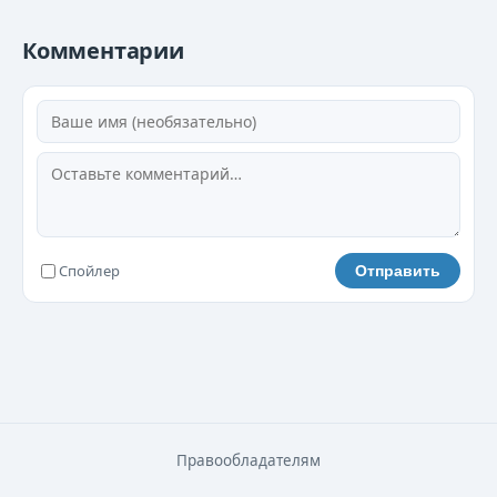
0019
Комментарии
0020
0021
0022
0023
Спойлер
Отправить
0024
0025
0026
0027
Правообладателям