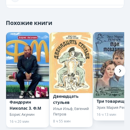
0011
Похожие книги
0012
0013
0014
0015
0016
Двенадцать
Три товарища
0017
Фандорин
стульев
Эрих Мария Рема
Николас 3. Ф.М
Илья Ильф, Евгений
Петров
Борис Акунин
16 ч 13 мин
0018
8 ч 55 мин
16 ч 20 мин