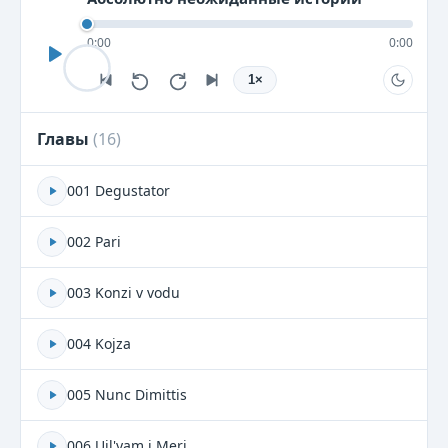
0:00
0:00
1
×
Главы
(
16
)
001 Degustator
002 Pari
003 Konzi v vodu
004 Kojza
005 Nunc Dimittis
006 Uil'yam i Meri