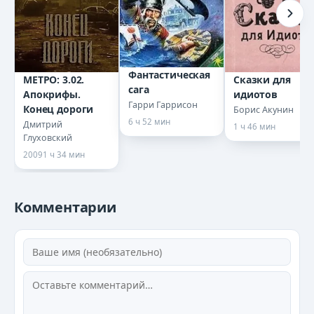
015 Missis Biksbi i polkovnich'ya shuba
016 Edvard-Zavoevatel'
Фантастическая
МЕТРО: 3.02.
Сказки для
сага
Апокрифы.
идиотов
Гарри Гаррисон
Конец дороги
Борис Акунин
6 ч 52 мин
Дмитрий
1 ч 46 мин
Глуховский
2009
1 ч 34 мин
Комментарии