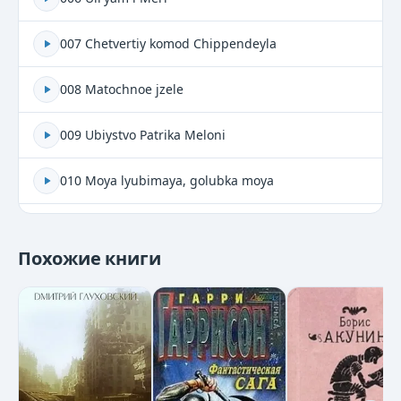
007 Chetvertiy komod Chippendeyla
008 Matochnoe jzele
009 Ubiystvo Patrika Meloni
010 Moya lyubimaya, golubka moya
011 Foksli-Skakun
Похожие книги
012 Sheya
013 Hozyayka pansiona
014 Doroga v ray