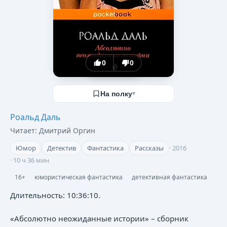
0
0
На полку
▾
Роальд Даль
Читает:
Дмитрий Оргин
Юмор
Детектив
Фантастика
Рассказы
·
2016
·
10 ч 36 мин
16+
юмористическая фантастика
детективная фантастика
Длительность: 10:36:10.
«Абсолютно неожиданные истории» – сборник