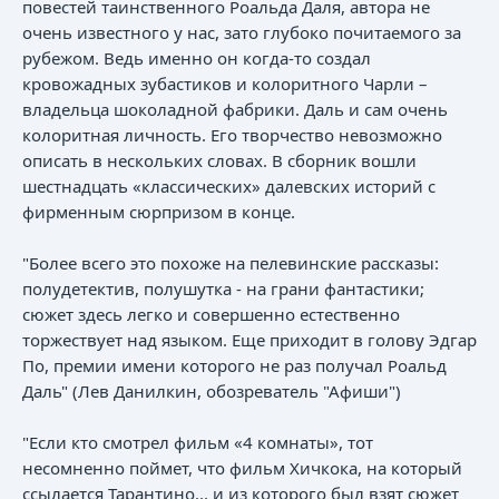
повестей таинственного Роальда Даля, автора не
очень известного у нас, зато глубоко почитаемого за
рубежом. Ведь именно он когда-то создал
кровожадных зубастиков и колоритного Чарли –
владельца шоколадной фабрики. Даль и сам очень
колоритная личность. Его творчество невозможно
описать в нескольких словах. В сборник вошли
шестнадцать «классических» далевских историй с
фирменным сюрпризом в конце.
"Более всего это похоже на пелевинские рассказы:
полудетектив, полушутка - на грани фантастики;
сюжет здесь легко и совершенно естественно
торжествует над языком. Еще приходит в голову Эдгар
По, премии имени которого не раз получал Роальд
Даль" (Лев Данилкин, обозреватель "Афиши")
"Если кто смотрел фильм «4 комнаты», тот
несомненно поймет, что фильм Хичкока, на который
ссылается Тарантино... и из которого был взят сюжет